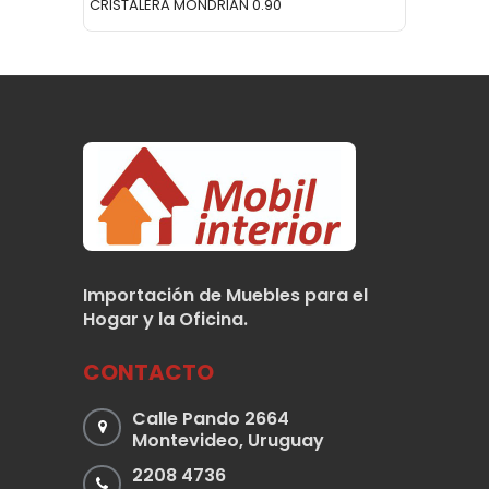
CRISTALERA MONDRIAN 0.90
RACK T
Importación de Muebles para el
Hogar y la Oficina.
CONTACTO
Calle Pando 2664
Montevideo, Uruguay
2208 4736