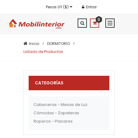
Pesos UY ($)
Entrar
0
Inicio
DORMITORIO
Listado de Productos
CATEGORÍAS
Cabeceras - Mesas de Luz
Cómodas - Zapateras
Roperos - Placares