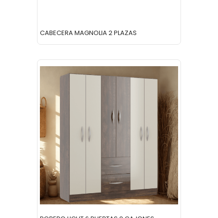
CABECERA MAGNOLIA 2 PLAZAS