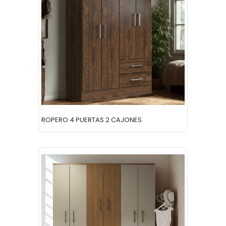
ROPERO 4 PUERTAS 2 CAJONES