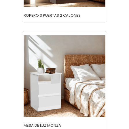
ROPERO 3 PUERTAS 2 CAJONES
MESA DE LUZ MONZA