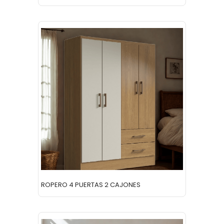
ROPERO 4 PUERTAS 2 CAJONES