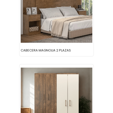
CABECERA MAGNOLIA 2 PLAZAS