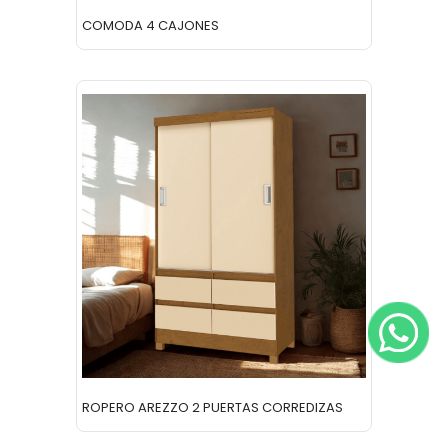
COMODA 4 CAJONES
ROPERO AREZZO 2 PUERTAS CORREDIZAS