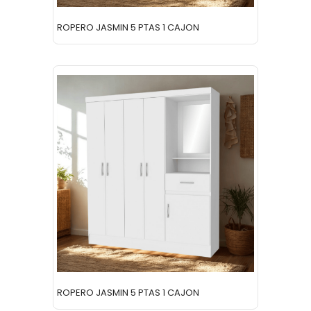
ROPERO JASMIN 5 PTAS 1 CAJON
ROPERO JASMIN 5 PTAS 1 CAJON