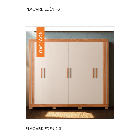
PLACARD EDÉN 1.6
NOVEDAD
PLACARD EDÉN 2.3