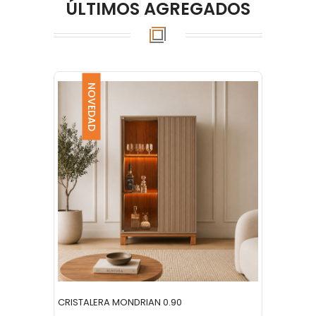
ÚLTIMOS AGREGADOS
NOVEDAD
NO
CRISTALERA MONDRIAN 0.90
RACK T